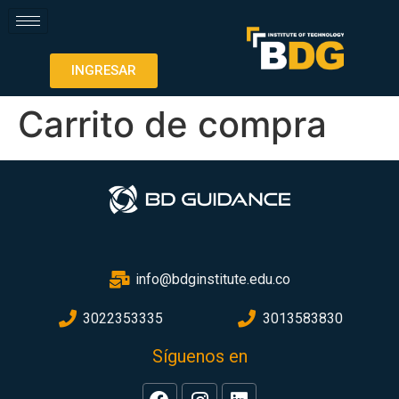
INGRESAR
Carrito de compra
info@bdginstitute.edu.co
3022353335
3013583830
Síguenos en