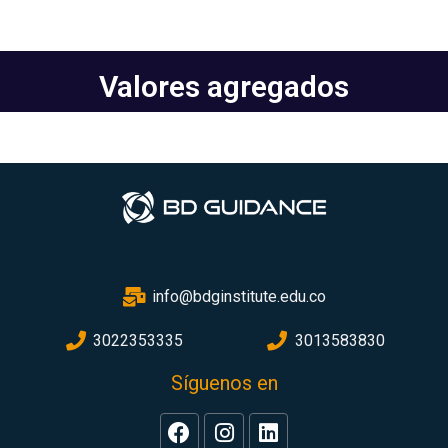
Valores agregados
info@bdginstitute.edu.co
3022353335
3013583830
Síguenos en